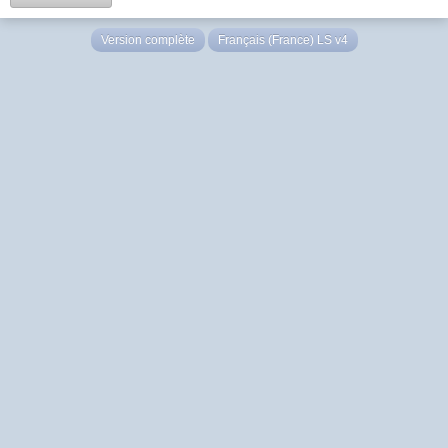
Version complète
Français (France) LS v4