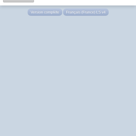
Version complète
Français (France) LS v4