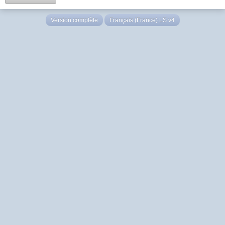
Version complète
Français (France) LS v4