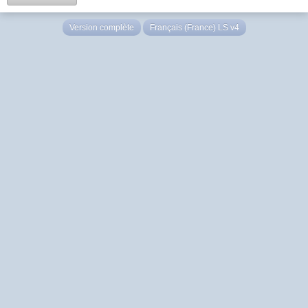
Version complète
Français (France) LS v4