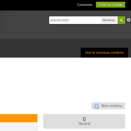
Connexion
Créer un compte
Membres
Voir le nouveau contenu
Mon contenu
0
Neutral