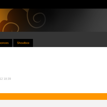
nnonces
Shoutbox
012 18:39