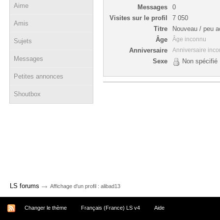
Aime
Messages
0
Visites sur le profil
7 050
Amis
Titre
Nouveau / peu ac
Âge
Âge inconnu
Sujets
Anniversaire
Anniversaire inc
Messages
Sexe
Non spécifié
Petites annonces
Shoutbox
→
LS forums
Affichage d'un profil : alibad13
Changer le thème
Français (France) LS v4
Aide