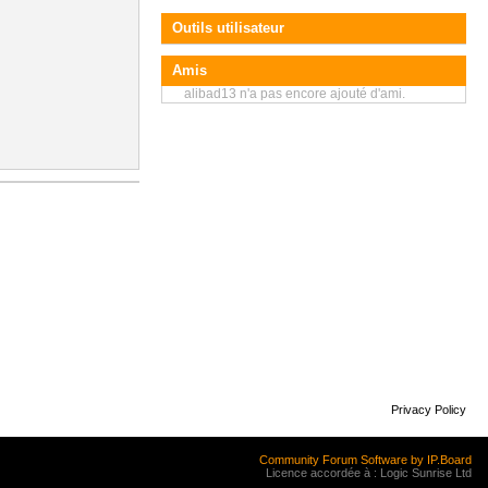
Outils utilisateur
Amis
alibad13 n'a pas encore ajouté d'ami.
Privacy Policy
Community Forum Software by IP.Board
Licence accordée à : Logic Sunrise Ltd