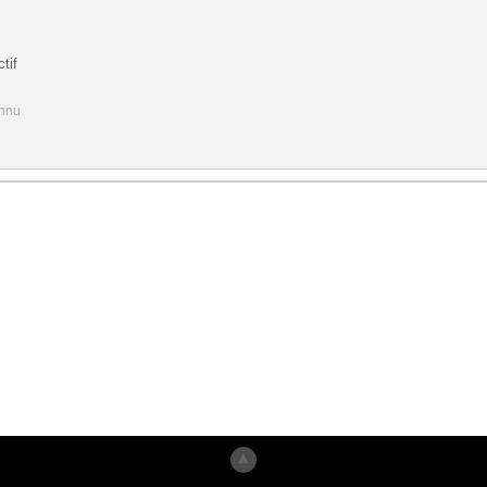
tif
onnu