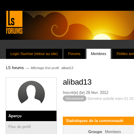
Logic-Sunrise (retour au site)
Forums
Membres
Petites a
→
LS forums
Affichage d'un profil : alibad13
alibad13
Inscrit(e) (le) 29 févr. 2012
Déconnecté
Dernière activité mars 01 2
Aperçu
Statistiques de la communauté
Flux du profil
Groupe
Members