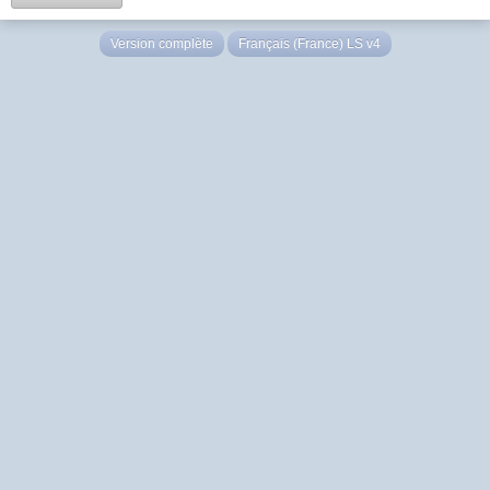
Version complète
Français (France) LS v4