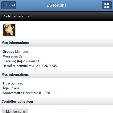
LS forums
← Accueil
Profil de natsu87
Mes informations
Groupe
Members
Messages
29
Inscrit(e) (le)
28-février 12
Dernière activité
févr. 29 2024 00:45
Mes informations
Titre
Sunriseur
Âge
37 ans
Anniversaire
Décembre 8, 1988
Contrôles utilisateur
Mon contenu