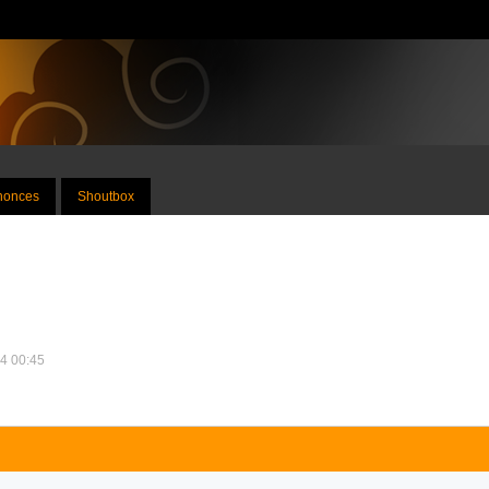
nnonces
Shoutbox
24 00:45