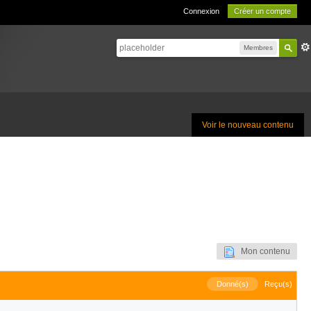
Connexion
Créer un compte
Membres
Voir le nouveau contenu
Mon contenu
Donné(s)
Reçu(s)