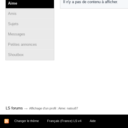
Il n'y a pas de contenu à afficher.
Aime
Amis
Sujets
Messages
Petites annonces
Shoutbox
→
LS forums
Affichage d'un profil : Aime: natsu87
Changer le thème
Français (France) LS v4
Aide