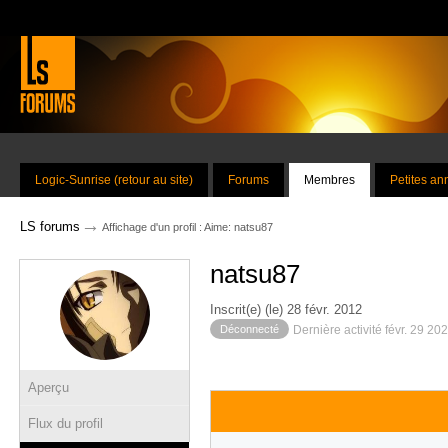
Logic-Sunrise (retour au site)
Forums
Membres
Petites a
→
LS forums
Affichage d'un profil : Aime: natsu87
natsu87
Inscrit(e) (le) 28 févr. 2012
Déconnecté
Dernière activité févr. 29 20
Aperçu
Flux du profil