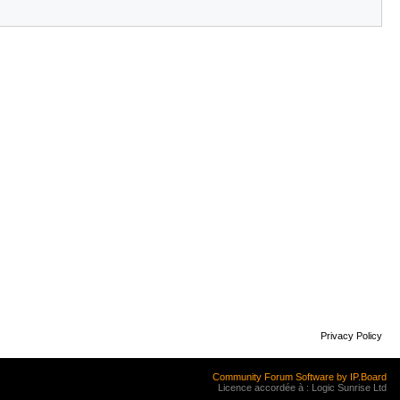
Privacy Policy
Community Forum Software by IP.Board
Licence accordée à : Logic Sunrise Ltd