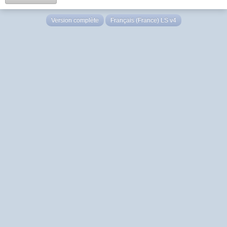
Version complète
Français (France) LS v4