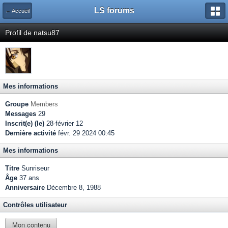
LS forums
← Accueil
Profil de natsu87
Mes informations
Groupe
Members
Messages
29
Inscrit(e) (le)
28-février 12
Dernière activité
févr. 29 2024 00:45
Mes informations
Titre
Sunriseur
Âge
37 ans
Anniversaire
Décembre 8, 1988
Contrôles utilisateur
Mon contenu