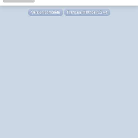
Version complète
Français (France) LS v4