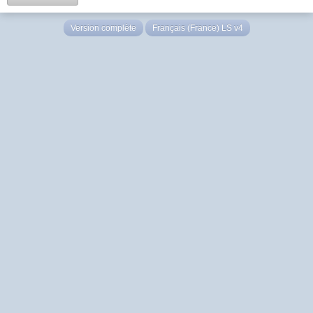
Version complète
Français (France) LS v4