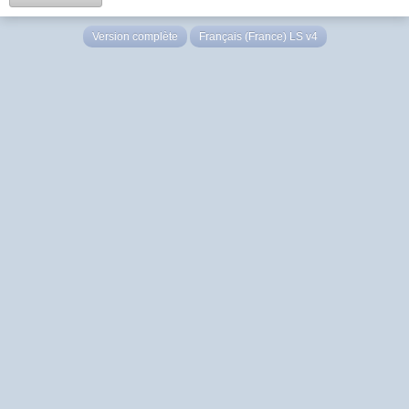
Version complète
Français (France) LS v4