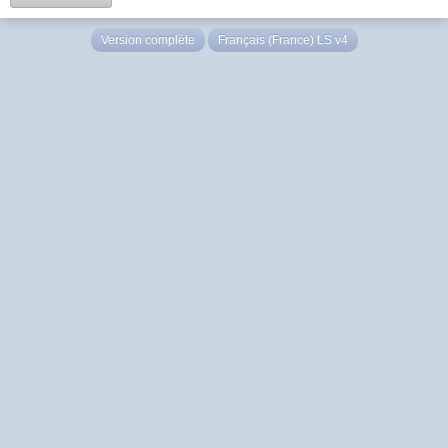
Version complète
Français (France) LS v4