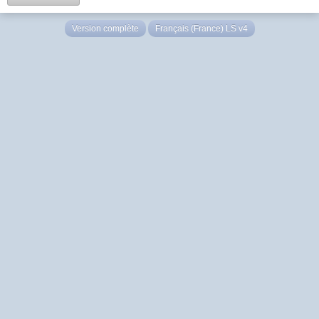
Version complète
Français (France) LS v4