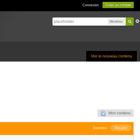
Connexion
Créer un compte
Membres
Voir le nouveau contenu
Mon contenu
Donné(s)
Reçu(s)