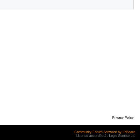
Privacy Policy
Community Forum Software by IP.Board
Licence accordée à : Logic Sunrise Ltd