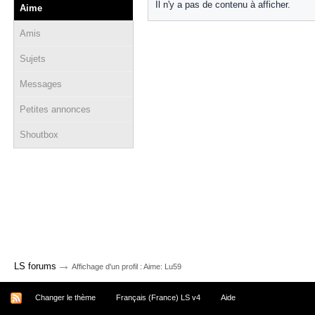
Il n'y a pas de contenu à afficher.
Aime
Amis
Sujets
Messages
Petites annonces
Shoutbox
→
LS forums
Affichage d'un profil : Aime: Lu59
Changer le thème
Français (France) LS v4
Aide