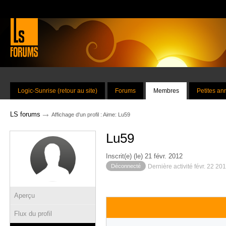
Logic-Sunrise (retour au site)
Forums
Membres
Petites a
→
LS forums
Affichage d'un profil : Aime: Lu59
Lu59
Inscrit(e) (le) 21 févr. 2012
Déconnecté
Dernière activité févr. 22 20
Aperçu
Flux du profil