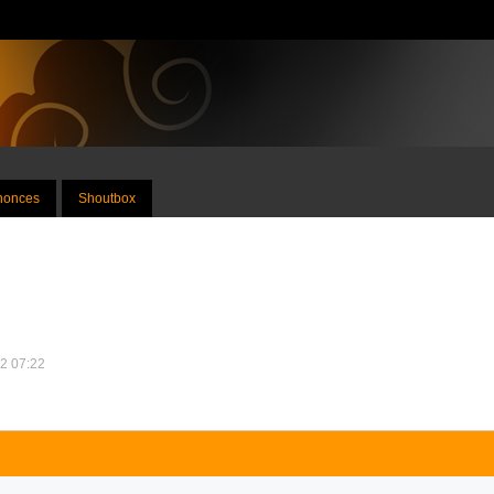
nnonces
Shoutbox
12 07:22