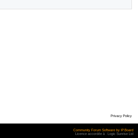
Privacy Policy
Community Forum Software by IP.Board
Licence accordée à : Logic Sunrise Ltd