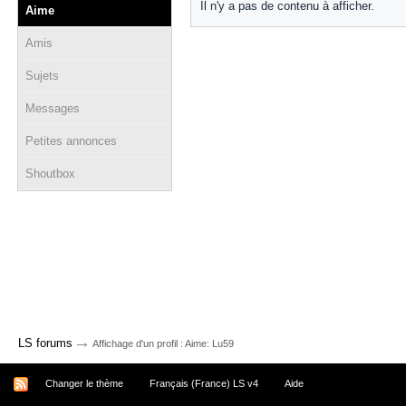
Il n'y a pas de contenu à afficher.
Aime
Amis
Sujets
Messages
Petites annonces
Shoutbox
→
LS forums
Affichage d'un profil : Aime: Lu59
Changer le thème
Français (France) LS v4
Aide