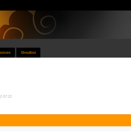
nnonces
Shoutbox
12 07:22