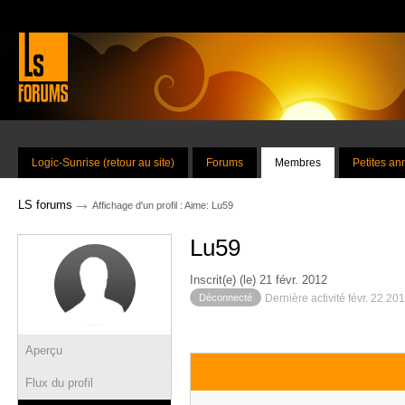
Logic-Sunrise (retour au site)
Forums
Membres
Petites a
→
LS forums
Affichage d'un profil : Aime: Lu59
Lu59
Inscrit(e) (le) 21 févr. 2012
Déconnecté
Dernière activité févr. 22 20
Aperçu
Flux du profil