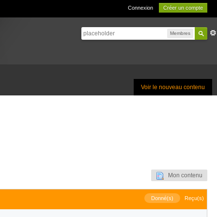
Connexion
Créer un compte
Membres
Voir le nouveau contenu
Mon contenu
Donné(s)
Reçu(s)