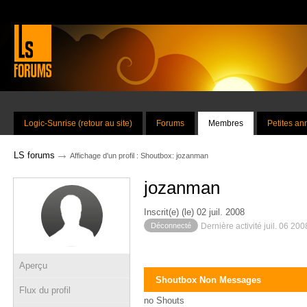
Logic-Sunrise (retour au site)
Forums
Membres
Petites a
→
LS forums
Affichage d'un profil : Shoutbox: jozanman
jozanman
Inscrit(e) (le) 02 juil. 2008
Déconnecté
Dernière activité juil. 06 20
Aperçu
Shoutbox Non Messages
Flux du profil
no Shouts