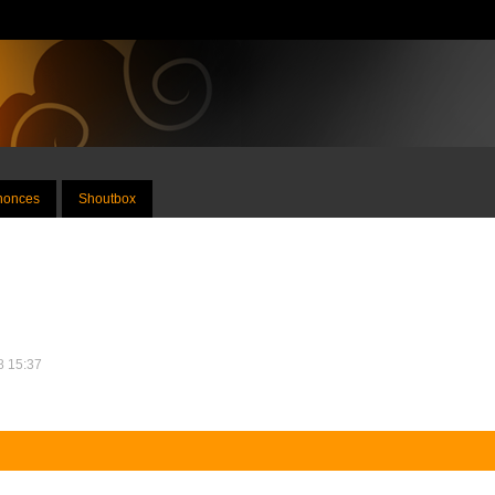
nnonces
Shoutbox
08 15:37