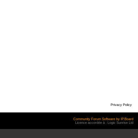
Privacy Policy
Community Forum Software by IP.Board
Licence accordée à : Logic Sunrise Ltd