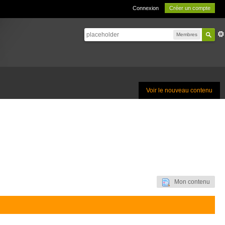
Connexion
Créer un compte
Membres
Voir le nouveau contenu
Mon contenu