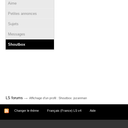
Aime
Petites annonces
Sujets
Messages
Shoutbox
→
LS forums
Affichage d'un profil : Shoutbox: jozanman
Changer le thème
Français (France) LS v4
Aide