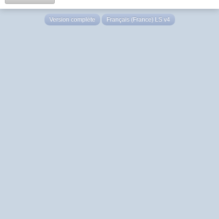
Version complète
Français (France) LS v4