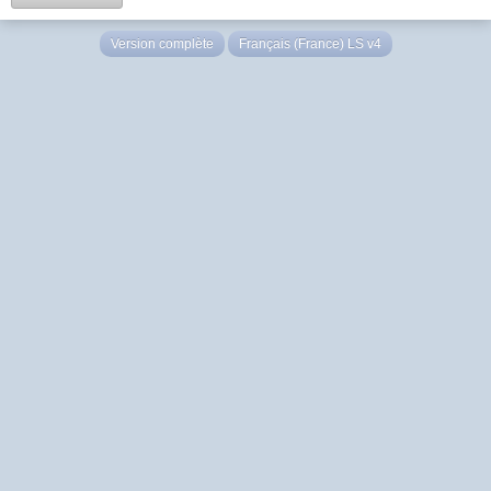
Version complète
Français (France) LS v4