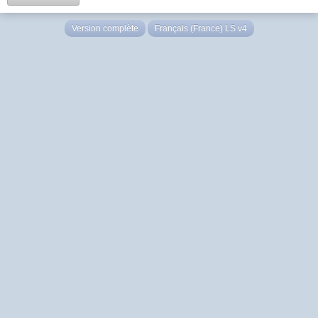
Version complète
Français (France) LS v4