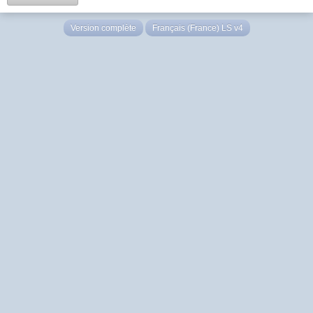
Version complète
Français (France) LS v4