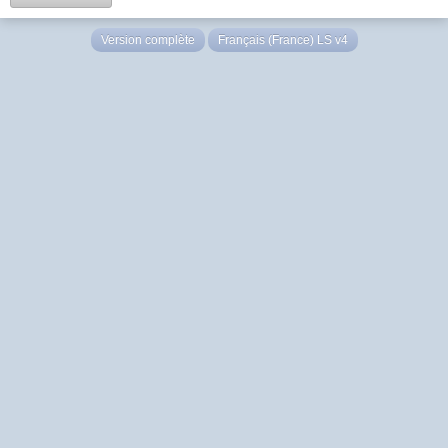
Version complète
Français (France) LS v4