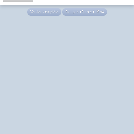
Version complète
Français (France) LS v4