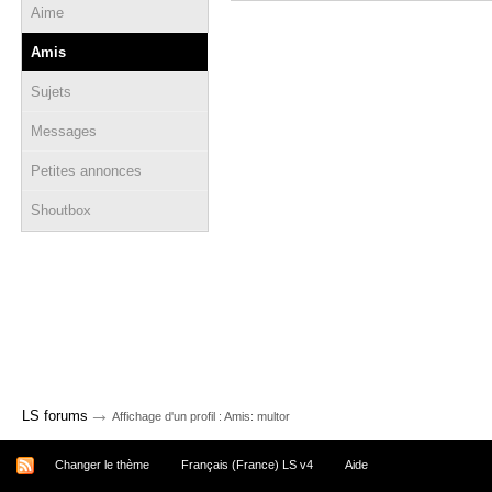
Aime
Amis
Sujets
Messages
Petites annonces
Shoutbox
→
LS forums
Affichage d'un profil : Amis: multor
Changer le thème
Français (France) LS v4
Aide