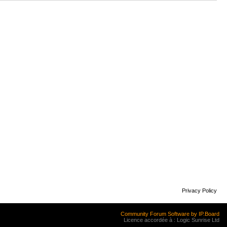
Privacy Policy
Community Forum Software by IP.Board
Licence accordée à : Logic Sunrise Ltd