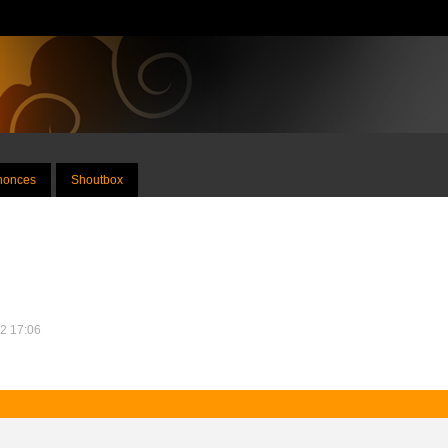
nnonces
Shoutbox
22 17:06