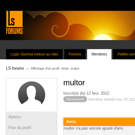
Logic-Sunrise (retour au site)
Forums
Membres
Petites a
→
LS forums
Affichage d'un profil : Amis: multor
multor
Inscrit(e) (le) 12 févr. 2012
Déconnecté
Dernière activité nov. 20 20
Aperçu
Amis
Flux du profil
multor n'a pas encore ajouté d'ami.