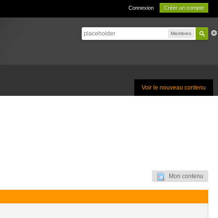
Connexion
Créer un compte
Membres
Voir le nouveau contenu
Mon contenu