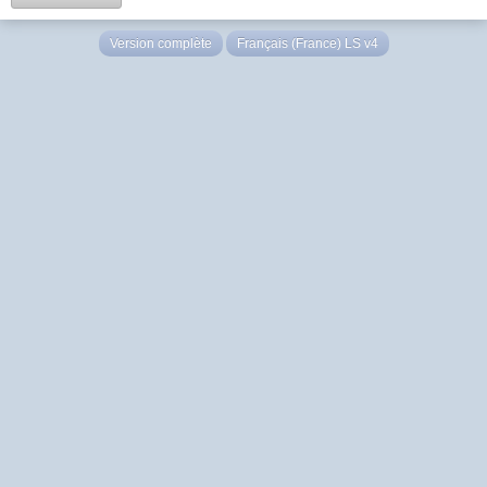
Version complète
Français (France) LS v4