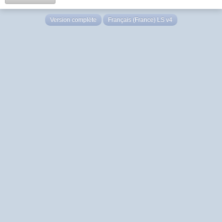
Version complète
Français (France) LS v4