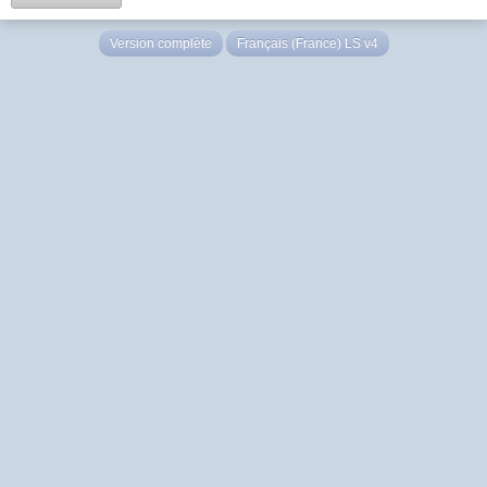
Version complète
Français (France) LS v4