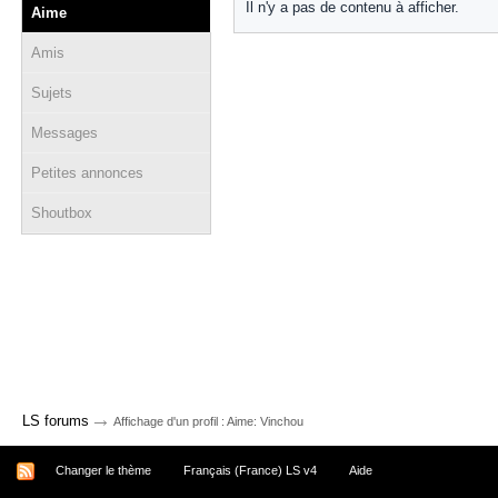
Il n'y a pas de contenu à afficher.
Aime
Amis
Sujets
Messages
Petites annonces
Shoutbox
→
LS forums
Affichage d'un profil : Aime: Vinchou
Changer le thème
Français (France) LS v4
Aide