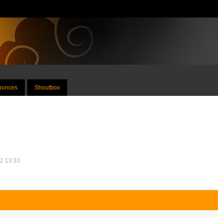
nnonces
Shoutbox
12 13:33