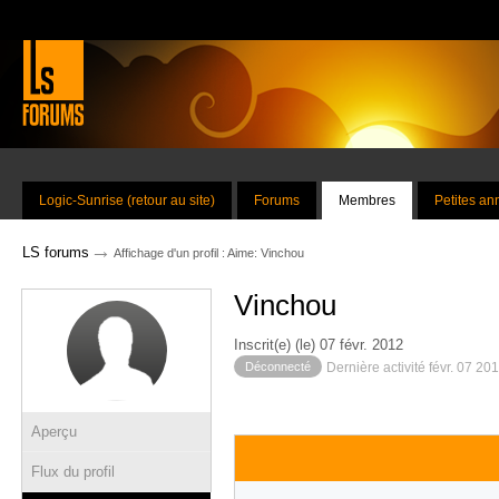
Logic-Sunrise (retour au site)
Forums
Membres
Petites a
→
LS forums
Affichage d'un profil : Aime: Vinchou
Vinchou
Inscrit(e) (le) 07 févr. 2012
Déconnecté
Dernière activité févr. 07 20
Aperçu
Flux du profil