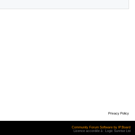
Privacy Policy
Community Forum Software by IP.Board
Licence accordée à : Logic Sunrise Ltd