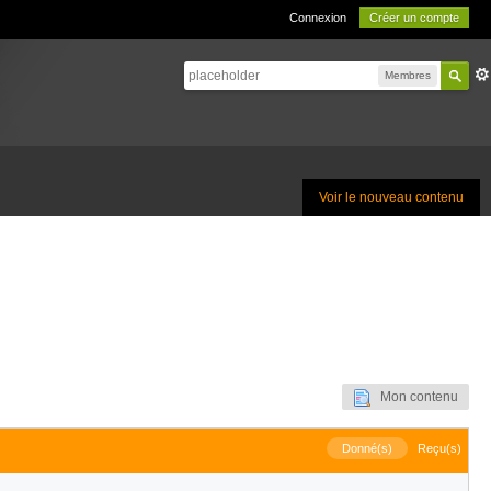
Connexion
Créer un compte
Membres
Voir le nouveau contenu
Mon contenu
Donné(s)
Reçu(s)