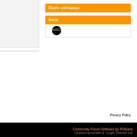
Outils utilisateur
Amis
Privacy Policy
Community Forum Software by IP.Board
Licence accordée à : Logic Sunrise Ltd