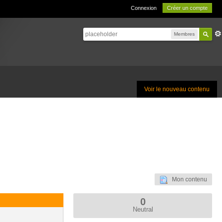
Connexion
Créer un compte
Membres
Voir le nouveau contenu
Mon contenu
0
Neutral