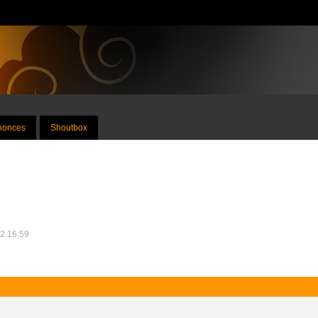
nnonces
Shoutbox
12 16:59