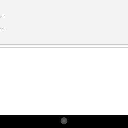
tif
onnu