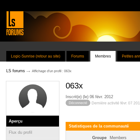
Logic-Sunrise (retour au site)
Forums
Membres
Petites a
→
LS forums
Affichage d'un profil : 063x
063x
Inscrit(e) (le) 06 févr. 2012
Déconnecté
Dernière activité févr. 07 20
Aperçu
Statistiques de la communauté
Flux du profil
Groupe
Members