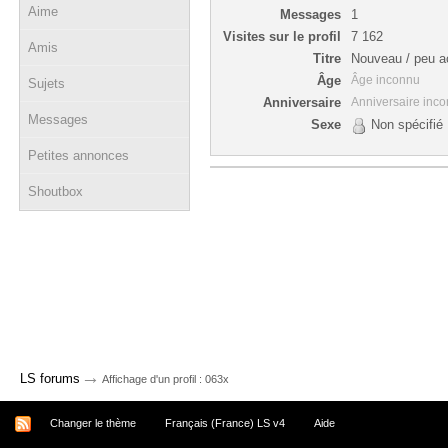
Aime
Messages
1
Visites sur le profil
7 162
Amis
Titre
Nouveau / peu ac
Âge
Âge inconnu
Sujets
Anniversaire
Anniversaire inc
Messages
Sexe
Non spécifié
Petites annonces
Shoutbox
→
LS forums
Affichage d'un profil : 063x
Changer le thème
Français (France) LS v4
Aide