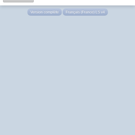
Version complète
Français (France) LS v4