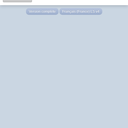
Version complète
Français (France) LS v4