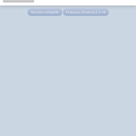
Version complète
Français (France) LS v4