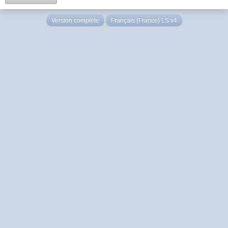
Version complète
Français (France) LS v4