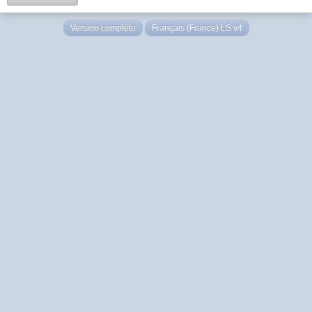
Version complète
Français (France) LS v4