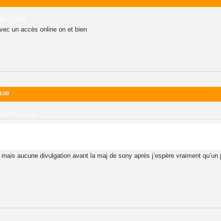
26 - 17:46
avec un accès online on et bien
3.00
2025 - 11:33
mais aucune divulgation avant la maj de sony après j’espère vraiment qu’un j