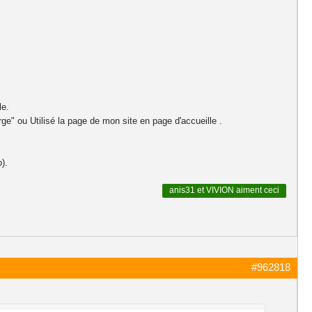
le.
rge" ou Utilisé la page de mon site en page d'accueille .
).
anis31
et
VIVION
aiment ceci
#962818