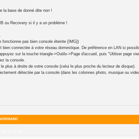
e la base de donné dite non !
MB ou Recovery si il y a un problème !
.
e fonctionne pas bien console éteinte [​IMG])
t bien connectée à votre réseau domestique. De préférence en LAN si possib
appuyez sur la touche triangle->Outils->Page d'accueil, puis "Utiliser page vie
rez la console.
le plus à droite de votre console (celui le plus proche du lecteur de disque).
rrectement détectée par la console (dans les colonnes photo, musique ou video
2 NOR/NAND
2017 - 21:18