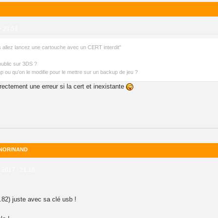
- 21:51
s allez lancez une cartouche avec un CERT interdit"
ublic sur 3DS ?
p ou qu'on le modifie pour le mettre sur un backup de jeu ?
irectement une erreur si la cert et inexistante
2 NOR/NAND
2017 - 21:18
82) juste avec sa clé usb !