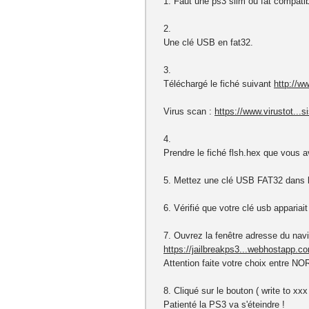
1. Faut une ps3 silm ou fat compatib
2.
Une clé USB en fat32.
3.
Téléchargé le fiché suivant
http://w
Virus scan :
https://www.virustot...
4.
Prendre le fiché flsh.hex que vous a
5. Mettez une clé USB FAT32 dans le 
6. Vérifié que votre clé usb appariait
7. Ouvrez la fenêtre adresse du nav
https://jailbreakps3...webhostapp.c
Attention faite votre choix entre NO
8. Cliqué sur le bouton ( write to x
Patienté la PS3 va s'éteindre !