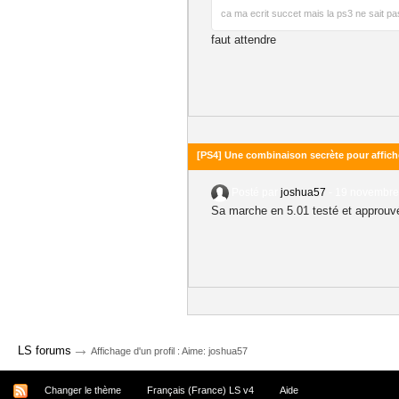
ca ma ecrit succet mais la ps3 ne sait pas 
faut attendre
[PS4] Une combinaison secrète pour affich
Posté par
joshua57
-
19 novembre 
Sa marche en 5.01 testé et approuv
→
LS forums
Affichage d'un profil : Aime: joshua57
Changer le thème
Français (France) LS v4
Aide