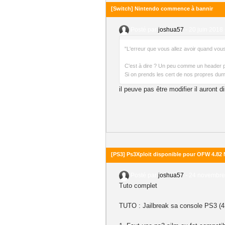
[Switch] Nintendo commence à bannir
Posté par
joshua57
-
20 juin 2018 
"L'erreur que vous allez avoir quand vou
C'est à dire ? Un peu comme un header p
Si on prends les cert de nos propres dum
il peuve pas être modifier il auront d
[PS3] Ps3Xploit disponible pour OFW 4.8
Posté par
joshua57
-
24 novembre 
Tuto complet
TUTO : Jailbreak sa console PS3 (4.