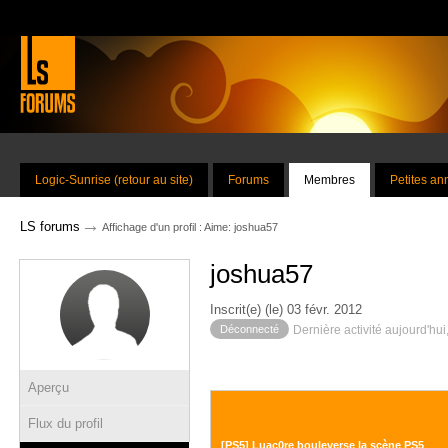
Logic-Sunrise (retour au site)
Forums
Membres
Petites a
→
LS forums
Affichage d'un profil : Aime: joshua57
joshua57
Inscrit(e) (le) 03 févr. 2012
Déconnecté
Dernière activité aujourd'hui
Aperçu
Flux du profil
[PS5] Luac0re bouleverse la scène PS5