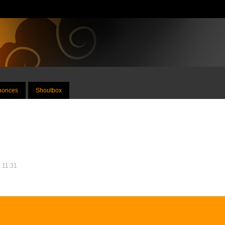
nnonces
Shoutbox
, 11:31