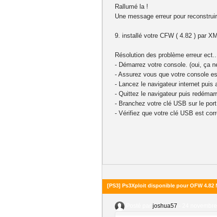
Rallumé la !
Une message erreur pour reconstruir
9. installé votre CFW ( 4.82 ) par X
Résolution des problème erreur ect..
- Démarrez votre console. (oui, ça n
- Assurez vous que votre console es
- Lancez le navigateur internet puis 
- Quittez le navigateur puis redémar
- Branchez votre clé USB sur le port 
- Vérifiez que votre clé USB est co
[PS3] Ps3Xploit disponible pour OFW 4.8
Posté par
joshua57
-
24 novembre 