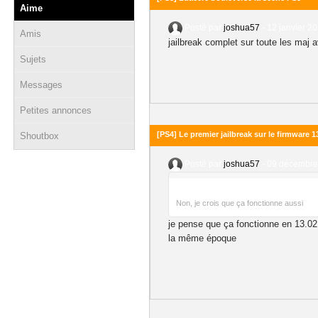
Aime
Posté par
joshua57
-
12 janvier 20
Amis
jailbreak complet sur toute les maj 
Sujets
Messages
Petites annonces
[PS4] Le premier jailbreak sur le firmware 1
Shoutbox
Posté par
joshua57
-
09 décembre 
Non, je crois que ça fonctionne aussi
je pense que ça fonctionne en 13.02 
la même époque