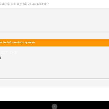
eteinte, elle reste figé. Je fais quoi svp ?
er les informations système
2017 - 14:39
é