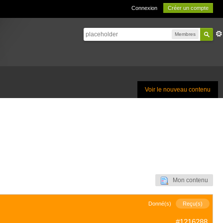
Connexion
Créer un compte
Membres
Voir le nouveau contenu
Mon contenu
Donné(s)
Reçu(s)
#1216288