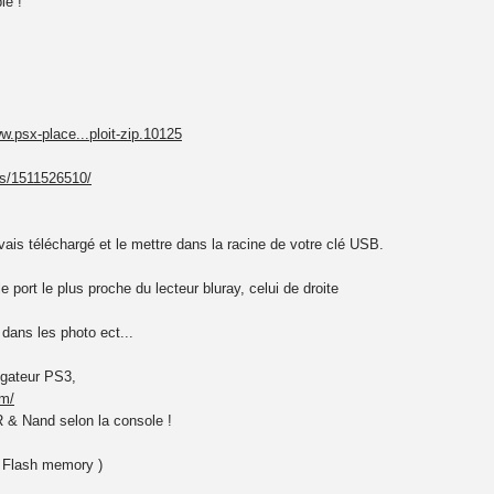
le !
ww.psx-place...ploit-zip.10125
sis/1511526510/
vais téléchargé et le mettre dans la racine de votre clé USB.
port le plus proche du lecteur bluray, celui de droite
 dans les photo ect...
igateur PS3,
om/
R & Nand selon la console !
xx Flash memory )