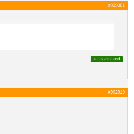
#999001
kortez
aime ceci
#962819