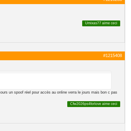
Umixas77
aime ceci
#1215408
ours un spoof réel pour accès au online verra le jours mais bon c pas
Cfw2026ps4forlove
aime ceci