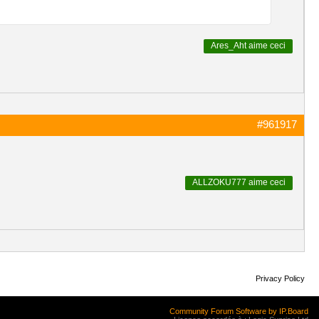
Ares_Aht
aime ceci
#961917
ALLZOKU777
aime ceci
Privacy Policy
Community Forum Software by IP.Board