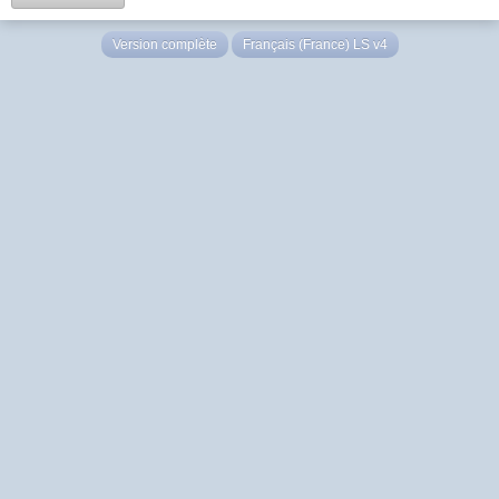
Version complète
Français (France) LS v4