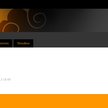
nnonces
Shoutbox
013 18:48