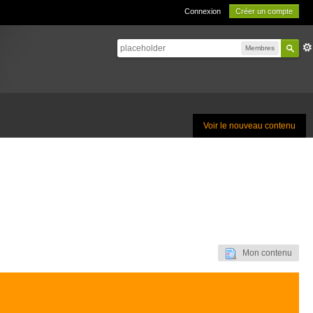
Connexion
Créer un compte
Membres
Voir le nouveau contenu
Mon contenu