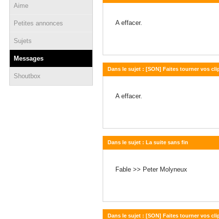
Aime
16 janvier 2013 - 19:56
A effacer.
Petites annonces
Sujets
Messages
Dans le sujet : [SON] Faites tourner vos c
Shoutbox
16 janvier 2013 - 19:47
A effacer.
Dans le sujet : La suite sans fin
16 janvier 2013 - 19:41
Fable >> Peter Molyneux
Dans le sujet : [SON] Faites tourner vos c