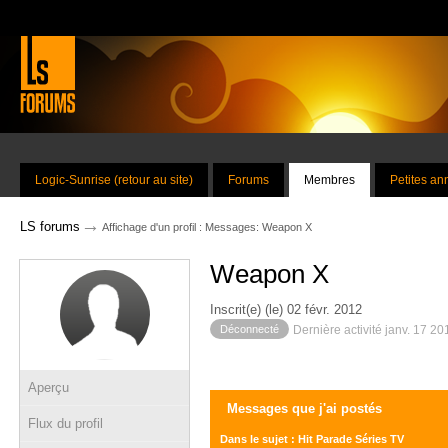
Logic-Sunrise (retour au site)
Forums
Membres
Petites a
→
LS forums
Affichage d'un profil : Messages: Weapon X
Weapon X
Inscrit(e) (le) 02 févr. 2012
Déconnecté
Dernière activité janv. 17 2
Aperçu
Messages que j'ai postés
Flux du profil
Dans le sujet : Hit Parade Séries TV