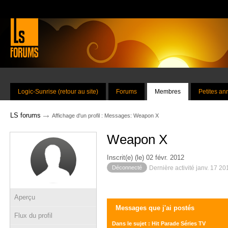
Logic-Sunrise (retour au site)
Forums
Membres
Petites a
→
LS forums
Affichage d'un profil : Messages: Weapon X
Weapon X
Inscrit(e) (le) 02 févr. 2012
Déconnecté
Dernière activité janv. 17 2
Aperçu
Messages que j'ai postés
Flux du profil
Dans le sujet : Hit Parade Séries TV