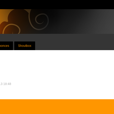
nnonces
Shoutbox
013 18:48