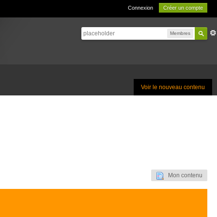
Connexion
Créer un compte
Membres
Voir le nouveau contenu
Mon contenu