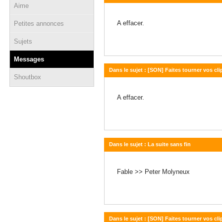
Aime
16 janvier 2013 - 19:56
A effacer.
Petites annonces
Sujets
Messages
Dans le sujet : [SON] Faites tourner vos c
Shoutbox
16 janvier 2013 - 19:47
A effacer.
Dans le sujet : La suite sans fin
16 janvier 2013 - 19:41
Fable >> Peter Molyneux
Dans le sujet : [SON] Faites tourner vos c