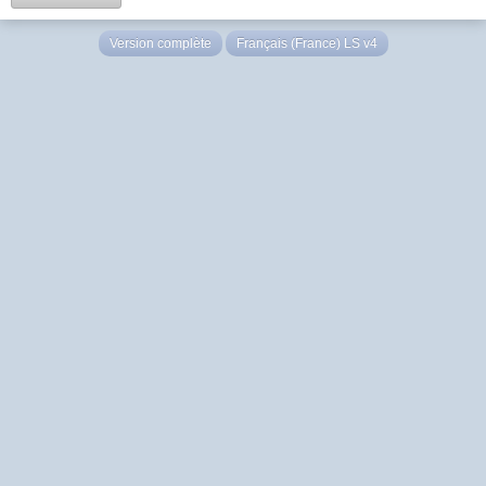
Version complète
Français (France) LS v4