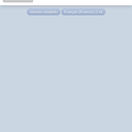
Version complète
Français (France) LS v4