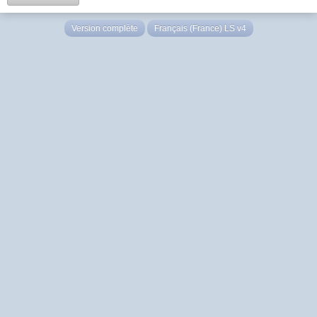
Version complète
Français (France) LS v4