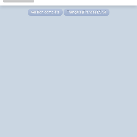
Version complète
Français (France) LS v4