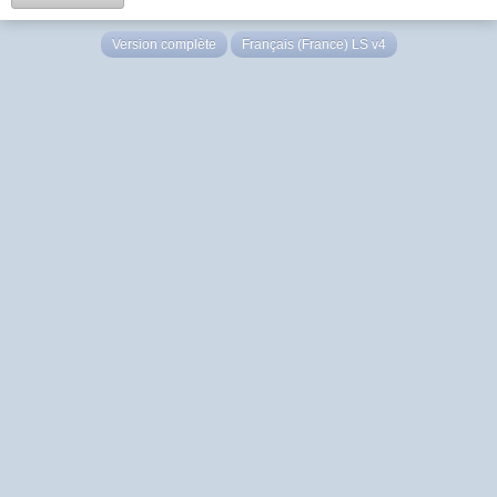
Version complète
Français (France) LS v4