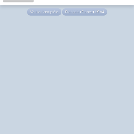
Version complète
Français (France) LS v4