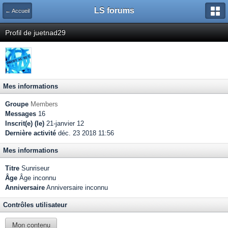
LS forums
← Accueil
Profil de juetnad29
Mes informations
Groupe
Members
Messages
16
Inscrit(e) (le)
21-janvier 12
Dernière activité
déc. 23 2018 11:56
Mes informations
Titre
Sunriseur
Âge
Âge inconnu
Anniversaire
Anniversaire inconnu
Contrôles utilisateur
Mon contenu