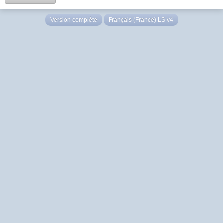
Version complète
Français (France) LS v4