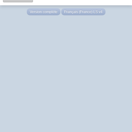
Version complète
Français (France) LS v4