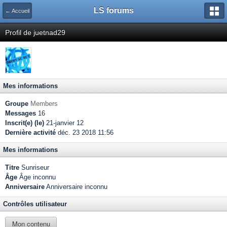
LS forums
← Accueil
Profil de juetnad29
Mes informations
Groupe
Members
Messages
16
Inscrit(e) (le)
21-janvier 12
Dernière activité
déc. 23 2018 11:56
Mes informations
Titre
Sunriseur
Âge
Âge inconnu
Anniversaire
Anniversaire inconnu
Contrôles utilisateur
Mon contenu