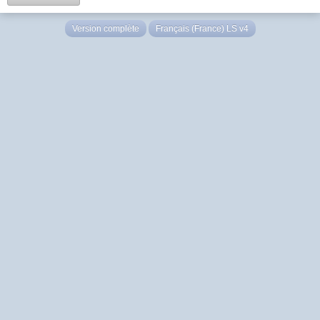
Version complète
Français (France) LS v4