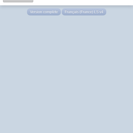
Version complète
Français (France) LS v4