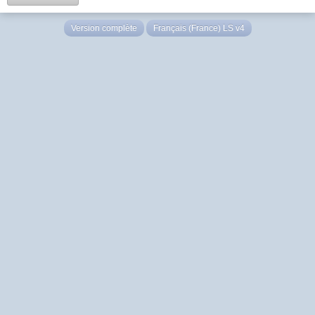
Version complète
Français (France) LS v4