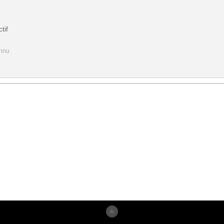
tif
onnu