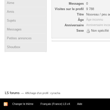
Aime
Messages
0
Visites sur le profil
9 788
Amis
Titre
Nouveau / peu ac
Âge
Âge inconnu
Sujets
Anniversaire
Anniversaire inc
Messages
Sexe
Non spécifié
Petites annonces
Shoutbox
→
LS forums
Affichage d'un profil : cyracha
Changer le thème
Français (France) LS v4
Aide