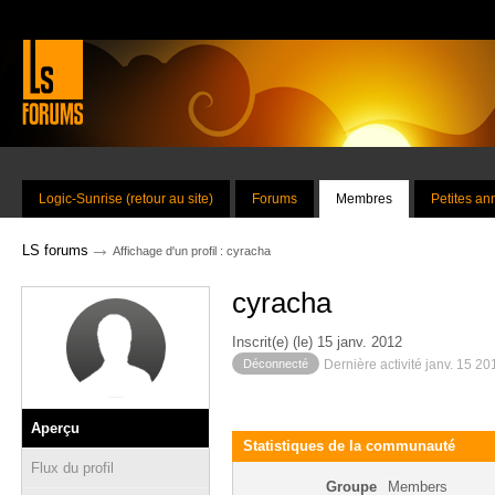
Logic-Sunrise (retour au site)
Forums
Membres
Petites a
→
LS forums
Affichage d'un profil : cyracha
cyracha
Inscrit(e) (le) 15 janv. 2012
Déconnecté
Dernière activité janv. 15 2
Aperçu
Statistiques de la communauté
Flux du profil
Groupe
Members