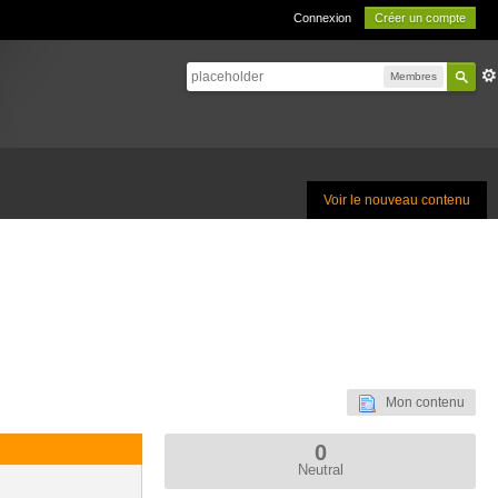
Connexion
Créer un compte
Membres
Voir le nouveau contenu
Mon contenu
0
Neutral