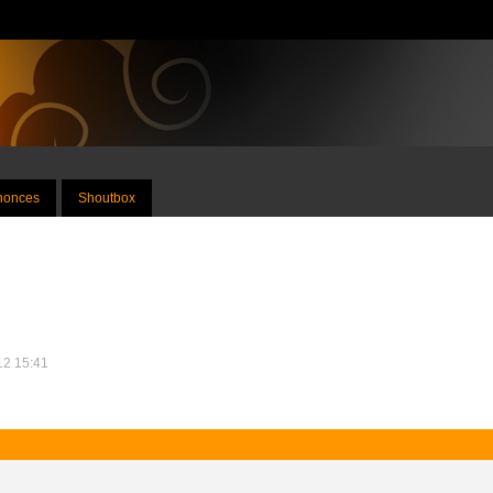
nnonces
Shoutbox
012 15:41