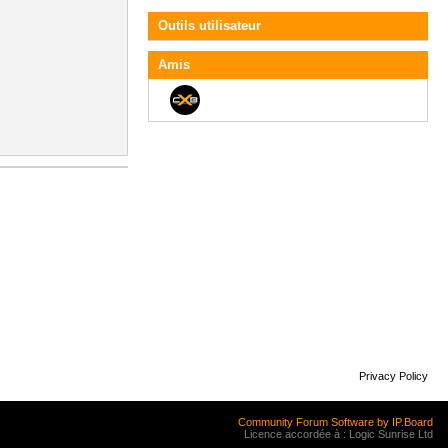
Outils utilisateur
Amis
Privacy Policy
Community Forum Software by IP.Board
Licence accordée à : Logic Sunrise Ltd