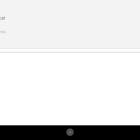
tif
onnu