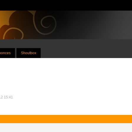
nnonces
Shoutbox
012 15:41