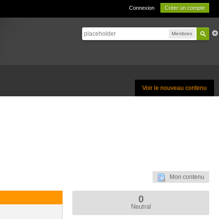
Connexion
Créer un compte
Membres
Voir le nouveau contenu
Mon contenu
0
Neutral