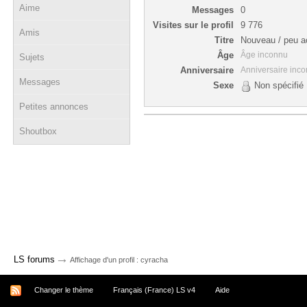
Aime
Messages
0
Visites sur le profil
9 776
Amis
Titre
Nouveau / peu ac
Âge
Âge inconnu
Sujets
Anniversaire
Anniversaire inc
Messages
Sexe
Non spécifié
Petites annonces
Shoutbox
→
LS forums
Affichage d'un profil : cyracha
Changer le thème
Français (France) LS v4
Aide