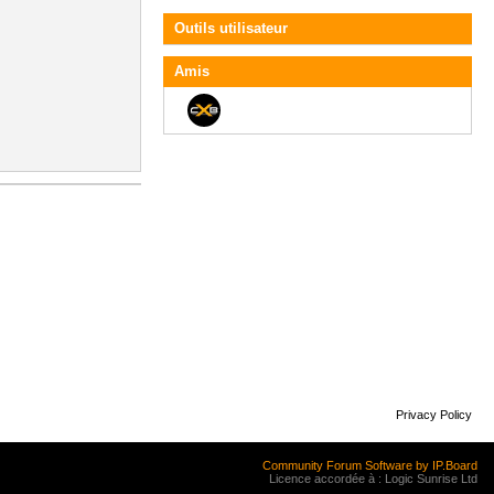
Outils utilisateur
Amis
Privacy Policy
Community Forum Software by IP.Board
Licence accordée à : Logic Sunrise Ltd