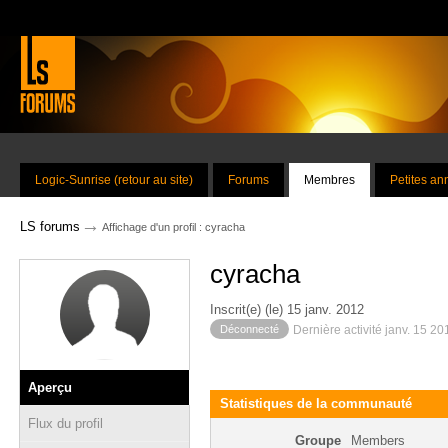
Logic-Sunrise (retour au site)
Forums
Membres
Petites a
→
LS forums
Affichage d'un profil : cyracha
cyracha
Inscrit(e) (le) 15 janv. 2012
Déconnecté
Dernière activité janv. 15 2
Aperçu
Statistiques de la communauté
Flux du profil
Groupe
Members